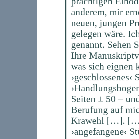
prächtigen Einöd
anderem, mir erne
neuen, jungen Pr
gelegen wäre. Ic
genannt. Sehen S
Ihre Manuskriptvo
was sich eignen 
›geschlossenes‹ S
›Handlungsbogen
Seiten ± 50 – und
Berufung auf mic
Krawehl […]. […]
›angefangene‹ St