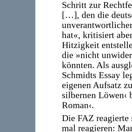
Schritt zur Rechtf
[…], den die deuts
unverantwortlicher
hat«, kritisiert ab
Hitzigkeit entstell
die »nicht unwide
könnten. Als ausg
Schmidts Essay le
eigenen Aufsatz z
silbernen Löwen‹ b
Roman‹.
Die FAZ reagierte
mal reagieren: Man