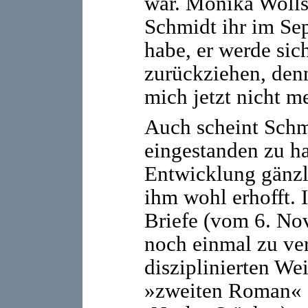
war. Monika Wollsc
Schmidt ihr im Se
habe, er werde si
zurückziehen, den
mich jetzt nicht m
Auch scheint Schmi
eingestanden zu h
Entwicklung gänzli
ihm wohl erhofft. 
Briefe (vom 6. No
noch einmal zu ve
disziplinierten We
»zweiten Roman« (