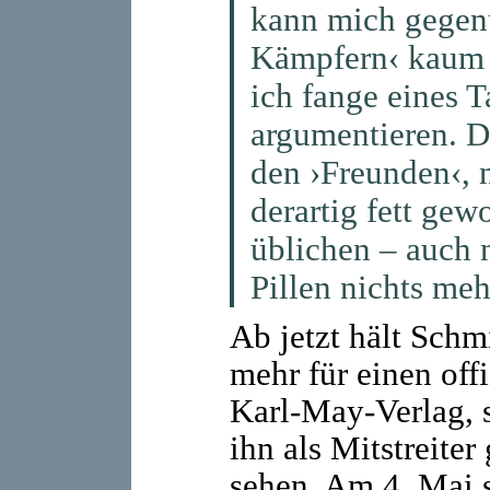
kann mich gegenü
Kämpfern‹ kaum d
ich fange eines 
argumentieren. Di
den ›Freunden‹, n
derartig fett ge
üblichen – auch 
Pillen nichts meh
Ab jetzt hält Schm
mehr für einen off
Karl-May-Verlag, s
ihn als Mitstreite
sehen. Am 4. Mai s