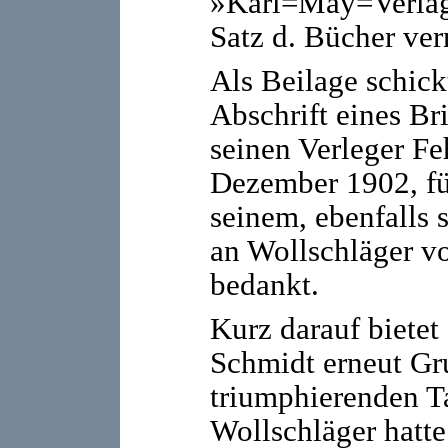
»Karl=May=Verlag 
Satz d. Bücher vern
Als Beilage schick
Abschrift eines Br
seinen Verleger F
Dezember 1902, fü
seinem, ebenfalls 
an Wollschläger v
bedankt.
Kurz darauf bietet
Schmidt erneut Gr
triumphierenden 
Wollschläger hatt