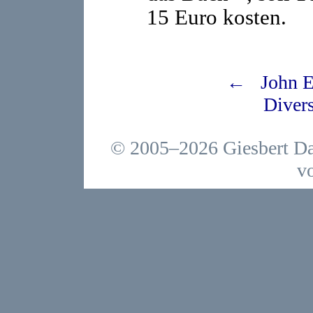
15 Euro kosten.
← John E.
Diver
© 2005–2026 Giesbert Da
v