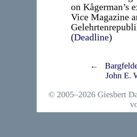
on Kågerman’s e
Vice Magazine a
Gelehrtenrepubli
(
Deadline
)
← Bargfelder
John E.
© 2005–2026 Giesbert Da
v